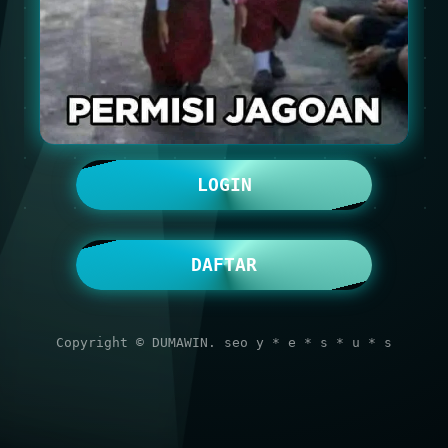
LOGIN
DAFTAR
Copyright © DUMAWIN. seo y * e * s * u * s